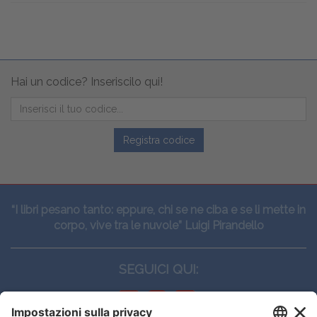
Hai un codice? Inseriscilo qui!
Registra codice
“I libri pesano tanto: eppure, chi se ne ciba e se li mette in
corpo, vive tra le nuvole” Luigi Pirandello
SEGUICI QUI: