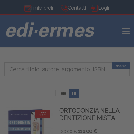
I miei ordini
Contatti
Login
TOGG
Ricerca
ORTODONZIA NELLA
-5%
DENTIZIONE MISTA
114,00 €
120,00 €