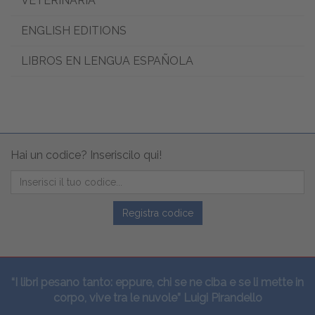
VETERINARIA
ENGLISH EDITIONS
LIBROS EN LENGUA ESPAÑOLA
Hai un codice? Inseriscilo qui!
Registra codice
“I libri pesano tanto: eppure, chi se ne ciba e se li mette in
corpo, vive tra le nuvole” Luigi Pirandello