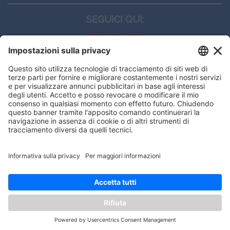
SEGUICI QUI:
CONTATTI
Edi.Ermes srl
Viale E. Forlanini, 21 - 20134, Milano
(+39)027021121
E-mail:
eeinfo@eenet.it
Questo sito utilizza i cookies per
Partita IVA e Codice Fiscale: 02254790153
offrirti la migliore navigazione
ORARI
possibile
Lunedì — Giovedì: - 08:30 - 13:00 – 14:00 - 17:30
Venerdì: - 08:30 - 13:00 – 14:00 - 16:00
OK