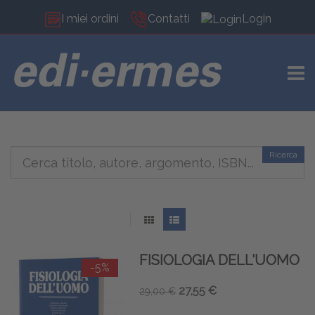
I miei ordini
Contatti
Login
TOGG
Ricerca
FISIOLOGIA DELL'UOMO
-5%
27,55 €
29,00 €