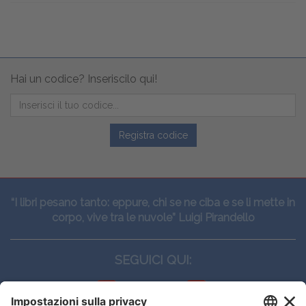
Hai un codice? Inseriscilo qui!
Registra codice
“I libri pesano tanto: eppure, chi se ne ciba e se li mette in
corpo, vive tra le nuvole” Luigi Pirandello
SEGUICI QUI: