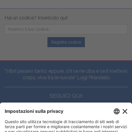
Hai un codice? Inseriscilo qui!
Registra codice
“I libri pesano tanto: eppure, chi se ne ciba e se li mette in
corpo, vive tra le nuvole” Luigi Pirandello
SEGUICI QUI:
CONTATTI