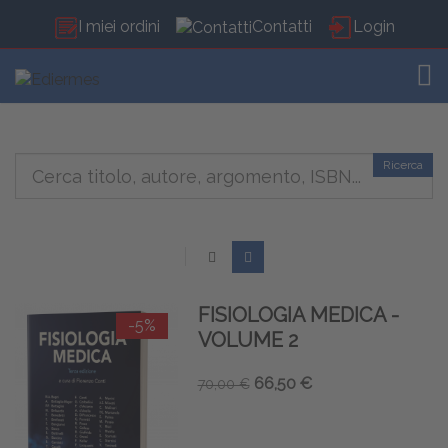
I miei ordini
Contatti
Login
TOG
Ricerca
FISIOLOGIA MEDICA -
-5%
VOLUME 2
66,50 €
70,00 €