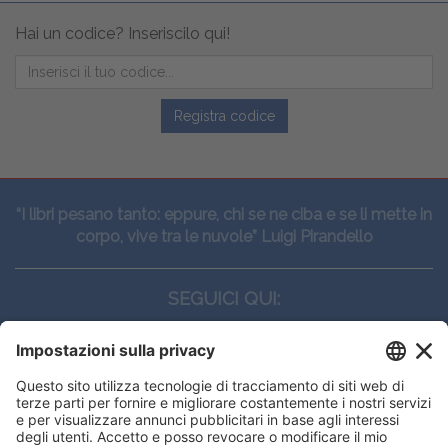
Hai un codice? Inseriscilo qui!
Registra codice
“I libri pesano tanto: eppure, chi se ne ciba e se li mette in
corpo, vive tra le nuvole” Luigi Pirandello
SEGUICI QUI:
CONTATTI
Edi.Ermes srl