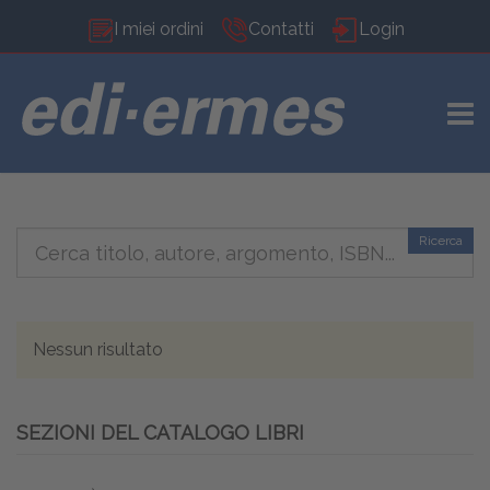
I miei ordini
Contatti
Login
TOGG
Ricerca
Nessun risultato
SEZIONI DEL CATALOGO LIBRI