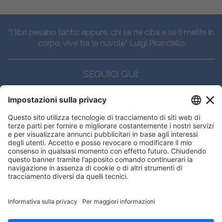
“I libri pesano tanto: eppure, chi se ne ciba e se li mette in
corpo, vive tra le nuvole” Luigi Pirandello
SEGUICI QUI:
CONTATTI
Edi.Ermes srl
Viale E. Forlanini, 21 - 20134, Milano
(+39)027021121
E-mail:
eeinfo@eenet.it
Questo sito utilizza i cookies per
Partita IVA e Codice Fiscale: 02254790153
offrirti la migliore navigazione
ORARI
possibile