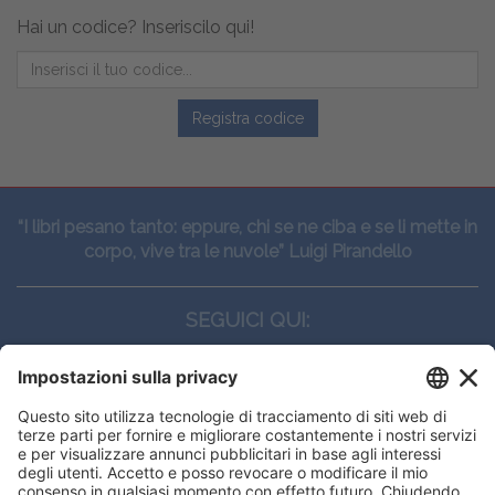
Hai un codice? Inseriscilo qui!
Registra codice
“I libri pesano tanto: eppure, chi se ne ciba e se li mette in
corpo, vive tra le nuvole” Luigi Pirandello
SEGUICI QUI:
CONTATTI
Edi.Ermes srl