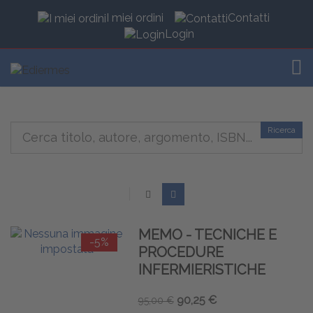
I miei ordini
Contatti
Login
TOG
Ricerca
MEMO - TECNICHE E
-5%
PROCEDURE
INFERMIERISTICHE
90,25 €
95,00 €