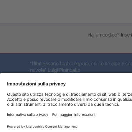
Hai un codice? Inseri
“I libri pesano tanto: eppure, chi se ne ciba e se 
nuvole” Luigi Pirandello
SEGUICI QUI: