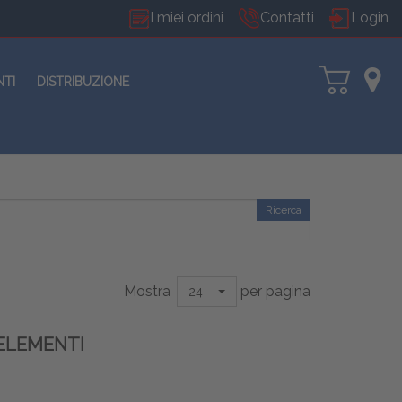
I miei ordini
Contatti
Login
NTI
DISTRIBUZIONE
Ricerca
Mostra
per pagina
24
 ELEMENTI