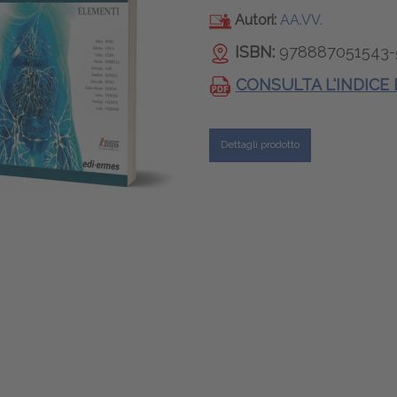
Autori:
AA.VV.
ISBN:
978887051543-
CONSULTA L'INDICE
Dettagli prodotto