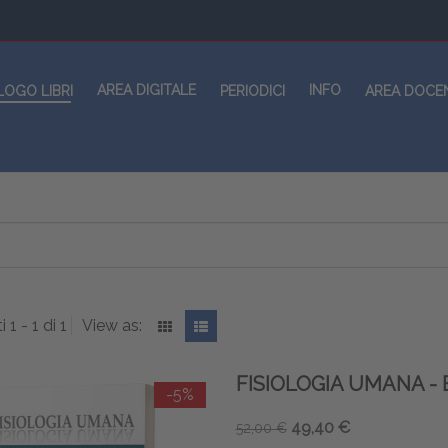
AREA DIGITALE
INFO
LOGO LIBRI
PERIODICI
AREA DOCE
i 1 - 1 di 1
View as:
FISIOLOGIA UMANA -
-5%
49,40 €
52,00 €