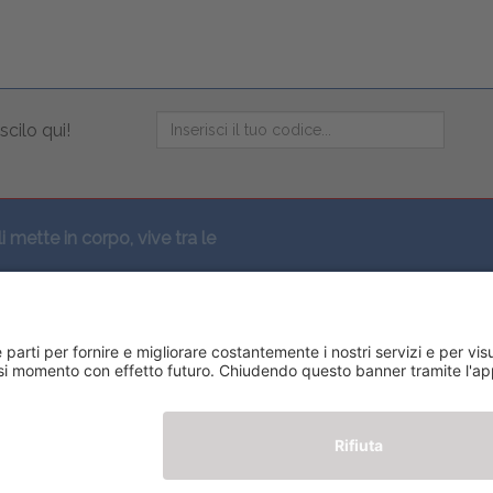
scilo qui!
li mette in corpo, vive tra le