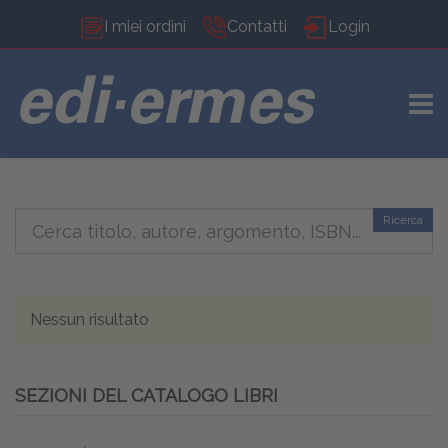
I miei ordini
Contatti
Login
TOGG
Ricerca
Nessun risultato
SEZIONI DEL CATALOGO LIBRI