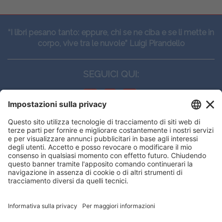
“I libri pesano tanto: eppure, chi se ne ciba e se li mette in
corpo, vive tra le nuvole” Luigi Pirandello
SEGUICI QUI:
CONTATTI
Edi.Ermes srl
Viale E. Forlanini, 21 - 20134, Milano
(+39)027021121
E-mail:
eeinfo@eenet.it
Questo sito utilizza i cookies per
Partita IVA e Codice Fiscale: 02254790153
offrirti la migliore navigazione
ORARI
possibile