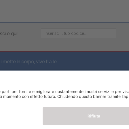
scilo qui!
li mette in corpo, vive tra le