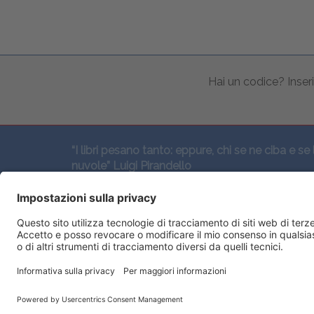
Hai un codice? Inseri
“I libri pesano tanto: eppure, chi se ne ciba e se 
nuvole” Luigi Pirandello
SEGUICI QUI: