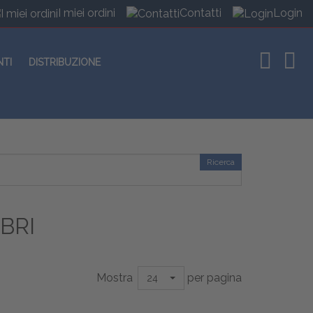
I miei ordini
Contatti
Login
NTI
DISTRIBUZIONE
Ricerca
BRI
Mostra
per pagina
24