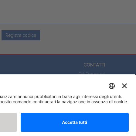
Registra codice
CONTATTI
Edi.Ermes srl
Viale E. Forlanini, 21 - 20134, Milano
(+39)027021121
E-mail:
eeinfo@eenet.it
Partita IVA e Codice Fiscale: 02254790153
ORARI
Lunedì — Giovedì: - 08:30 - 13:00 – 14:00 - 17:30
Venerdì: - 08:30 - 13:00 – 14:00 - 16:00