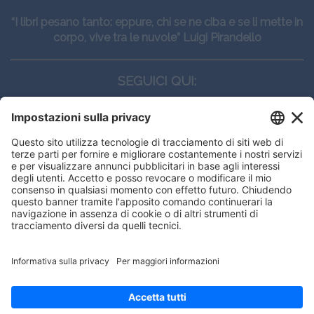
“I libri pesano tanto: eppure, chi se ne ciba e se li mette in
corpo, vive tra le nuvole” Luigi Pirandello
SEGUICI QUI:
CONTATTI
Edi.Ermes srl
Viale E. Forlanini, 21 - 20134, Milano
(+39)027021121
E-mail:
eeinfo@eenet.it
Partita IVA e Codice Fiscale: 02254790153
ORARI
Lunedì — Giovedì: - 08:30 - 13:00 – 14:00 - 17:30
Venerdì: - 08:30 - 13:00 – 14:00 - 16:00