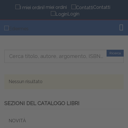
I miei ordini
Contatti
Login
TOG
Ricerca
Nessun risultato
SEZIONI DEL CATALOGO LIBRI
NOVITÀ