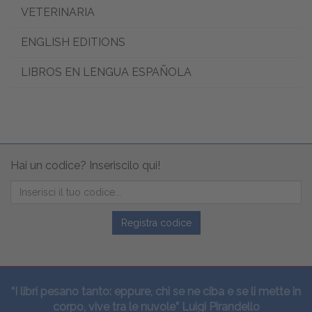
VETERINARIA
ENGLISH EDITIONS
LIBROS EN LENGUA ESPAÑOLA
Hai un codice? Inseriscilo qui!
Registra codice
“I libri pesano tanto: eppure, chi se ne ciba e se li mette in
corpo, vive tra le nuvole” Luigi Pirandello