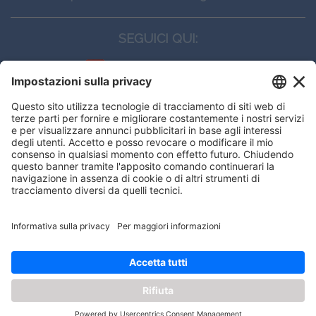
SEGUICI QUI:
CONTATTI
Edi.Ermes srl
Viale E. Forlanini, 21 - 20134, Milano
(+39)027021121
E-mail:
eeinfo@eenet.it
Questo sito utilizza i cookies per
Partita IVA e Codice Fiscale: 02254790153
offrirti la migliore navigazione
ORARI
possibile
Lunedì — Giovedì: - 08:30 - 13:00 – 14:00 - 17:30
Venerdì: - 08:30 - 13:00 – 14:00 - 16:00
OK