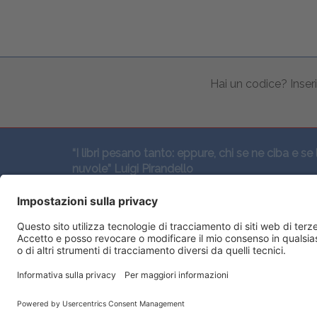
Hai un codice? Inseri
“I libri pesano tanto: eppure, chi se ne ciba e se 
nuvole” Luigi Pirandello
SEGUICI QUI: