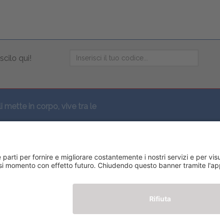
scilo qui!
li mette in corpo, vive tra le