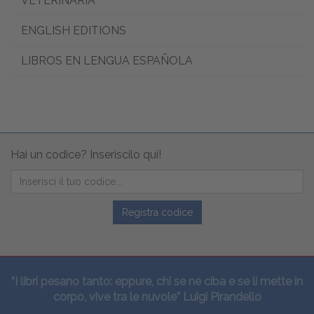
VETERINARIA
ENGLISH EDITIONS
LIBROS EN LENGUA ESPAÑOLA
Hai un codice? Inseriscilo qui!
Registra codice
“I libri pesano tanto: eppure, chi se ne ciba e se li mette in
corpo, vive tra le nuvole” Luigi Pirandello