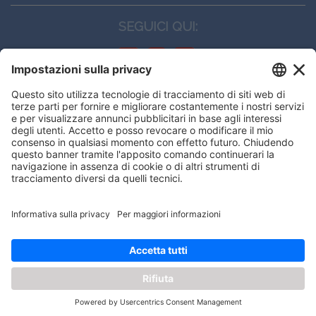
SEGUICI QUI:
CONTATTI
Edi.Ermes srl
Viale E. Forlanini, 21 - 20134, Milano
(+39)027021121
E-mail:
eeinfo@eenet.it
Questo sito utilizza i cookies per
Partita IVA e Codice Fiscale: 02254790153
offrirti la migliore navigazione
ORARI
possibile
Lunedì — Giovedì: - 08:30 - 13:00 – 14:00 - 17:30
Venerdì: - 08:30 - 13:00 – 14:00 - 16:00
OK