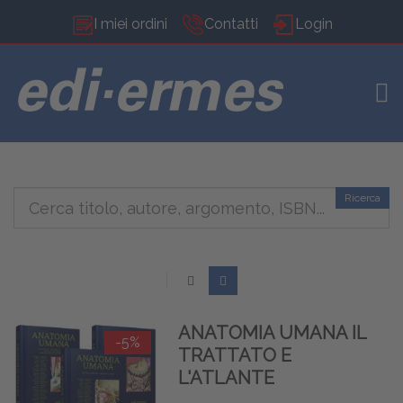
I miei ordini
Contatti
Login
TOG
Ricerca
ANATOMIA UMANA IL
-5%
TRATTATO E
L'ATLANTE