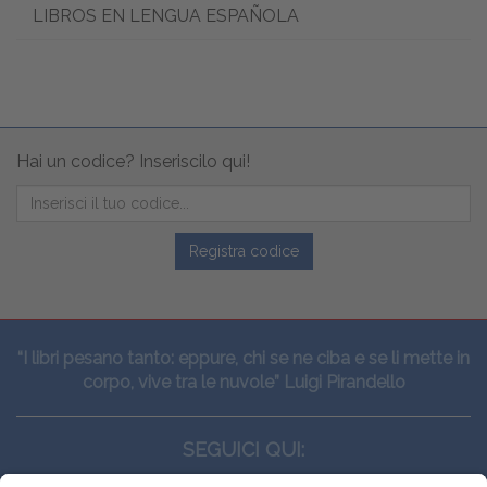
LIBROS EN LENGUA ESPAÑOLA
Hai un codice? Inseriscilo qui!
Registra codice
“I libri pesano tanto: eppure, chi se ne ciba e se li mette in
corpo, vive tra le nuvole” Luigi Pirandello
SEGUICI QUI: