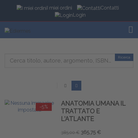
I miei ordini
Contatti
Login
TOG
Ricerca
ANATOMIA UMANA IL
-5%
TRATTATO E
L'ATLANTE
365,75 €
385,00 €