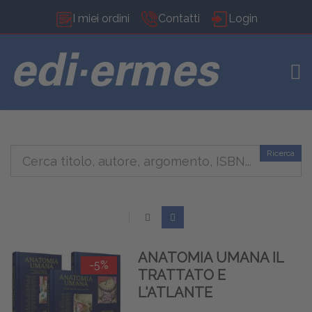
I miei ordini
Contatti
Login
TOG
Ricerca
ANATOMIA UMANA IL
-5%
TRATTATO E
L'ATLANTE