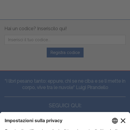
Hai un codice? Inseriscilo qui!
Registra codice
“I libri pesano tanto: eppure, chi se ne ciba e se li mette in
corpo, vive tra le nuvole” Luigi Pirandello
SEGUICI QUI: