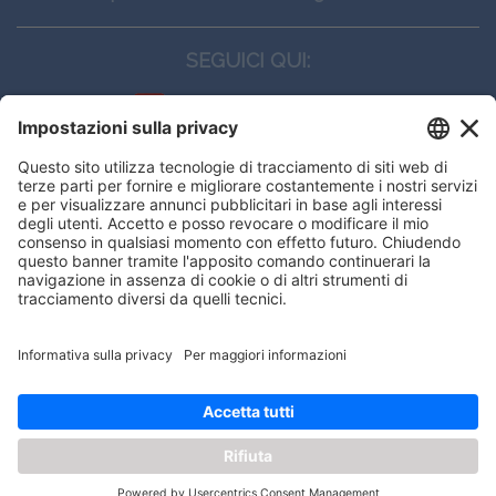
SEGUICI QUI:
CONTATTI
Edi.Ermes srl
Viale E. Forlanini, 21 - 20134, Milano
(+39)027021121
E-mail:
eeinfo@eenet.it
Questo sito utilizza i cookies per
Partita IVA e Codice Fiscale: 02254790153
offrirti la migliore navigazione
ORARI
possibile
Lunedì — Giovedì: - 08:30 - 13:00 – 14:00 - 17:30
Venerdì: - 08:30 - 13:00 – 14:00 - 16:00
OK