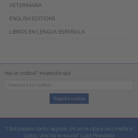
VETERINARIA
ENGLISH EDITIONS
LIBROS EN LENGUA ESPAÑOLA
Hai un codice? Inseriscilo qui!
Registra codice
“I libri pesano tanto: eppure, chi se ne ciba e se li mette in
corpo, vive tra le nuvole” Luigi Pirandello