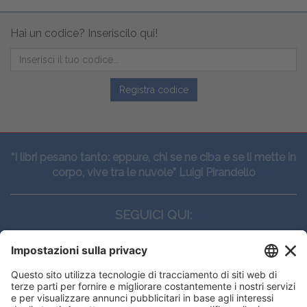
Hai un codice? Inseriscilo qui!
Registra codice
“I libri pesano tanto: eppure, chi se ne ciba e se li mette in
corpo, vive tra le nuvole” Luigi Pirandello
SEGUICI QUI:
CONTATTI