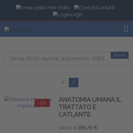
I miei ordini
Contatti
Login
TOG
Ricerca
ANATOMIA UMANA IL
-5%
TRATTATO E
L'ATLANTE
365,75 €
385,00 €