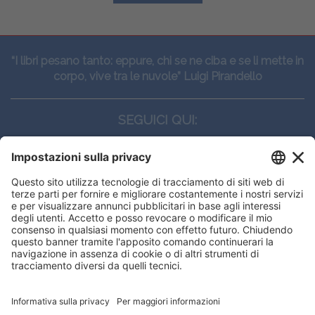
“I libri pesano tanto: eppure, chi se ne ciba e se li mette in
corpo, vive tra le nuvole” Luigi Pirandello
SEGUICI QUI:
CONTATTI
Edi.Ermes srl
Viale E. Forlanini, 21 - 20134, Milano
(+39)027021121
E-mail:
eeinfo@eenet.it
Questo sito utilizza i cookies per
Partita IVA e Codice Fiscale: 02254790153
offrirti la migliore navigazione
ORARI