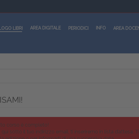
AREA DIGITALE
INFO
LOGO LIBRI
PERIODICI
AREA DOCE
ISAMI!
to corso è completo!
i qui sotto il tuo indirizzo email, ti inseriremo in lista d’attesa
a edizione o per informarti di una successiva data