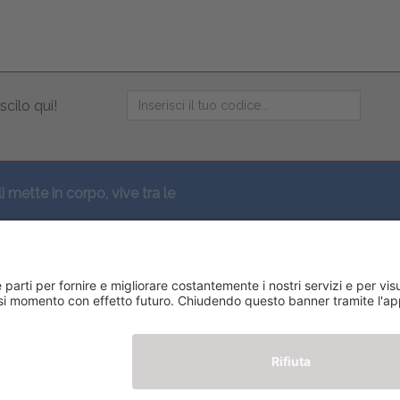
scilo qui!
li mette in corpo, vive tra le