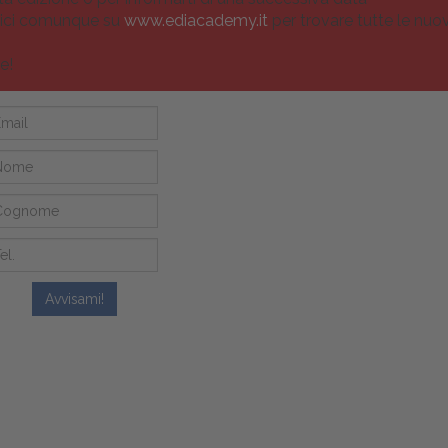
ici comunque su
www.ediacademy.it
per trovare tutte le nuove
e!
me
Avvisami!