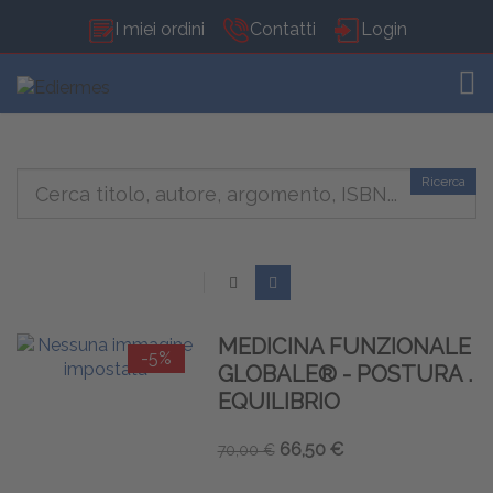
I miei ordini
Contatti
Login
TOG
Ricerca
MEDICINA FUNZIONALE
-5%
GLOBALE® - POSTURA .
EQUILIBRIO
66,50 €
70,00 €