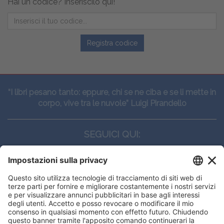
Hai un codice? Inseriscilo qui!
Registra codice
“I libri pesano tanto: eppure, chi se ne ciba e se li mette in
corpo, vive tra le nuvole” Luigi Pirandello
SEGUICI QUI:
CONTATTI
Edi.Ermes srl
Viale E. Forlanini, 21 - 20134, Milano