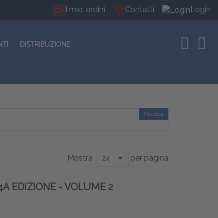
I miei ordini
Contatti
Login
NTI
DISTRIBUZIONE
Ricerca
Mostra
per pagina
24
4A EDIZIONE - VOLUME 2