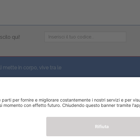
scilo qui!
li mette in corpo, vive tra le