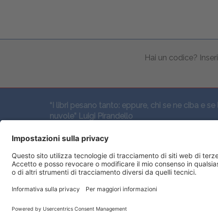
Hai un codice? Inseri
“I libri pesano tanto: eppure, chi se ne ciba e se 
nuvole” Luigi Pirandello
SEGUICI QUI: