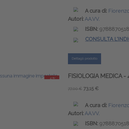
A cura di:
Fiorenzo
Autori:
AA.VV.
ISBN:
9788870518
CONSULTA L'IND
Dettagli prodotto
FISIOLOGIA MEDICA - 
-5%
73,15 €
77,00 €
A cura di:
Fiorenzo
Autori:
AA.VV.
ISBN:
9788870518