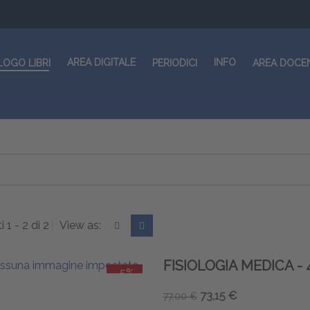
AREA DIGITALE
INFO
LOGO LIBRI
PERIODICI
AREA DOCE
i 1 - 2 di 2
View as:
FISIOLOGIA MEDICA - 
-5%
73,15 €
77,00 €