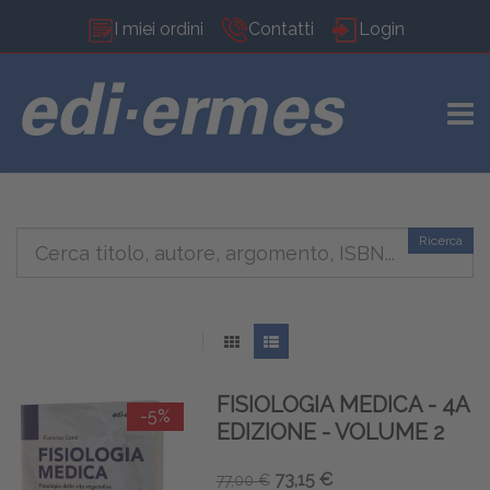
I miei ordini
Contatti
Login
TOGG
Ricerca
FISIOLOGIA MEDICA - 4A
-5%
EDIZIONE - VOLUME 2
73,15 €
77,00 €