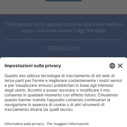
“I libri pesano tanto: eppure, chi se ne ciba e se li mette in
corpo, vive tra le nuvole” Luigi Pirandello
SEGUICI QUI:
CONTATTI
Edi.Ermes srl
Viale E. Forlanini, 21 - 20134, Milano
(+39)027021121
E-mail:
eeinfo@eenet.it
Questo sito utilizza i cookies per
Partita IVA e Codice Fiscale: 02254790153
offrirti la migliore navigazione