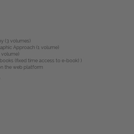
0
y (3 volumes)
phic Approach (1 volume)
 volume)
 books (fixed time access to e-book) )
on the web platform
S