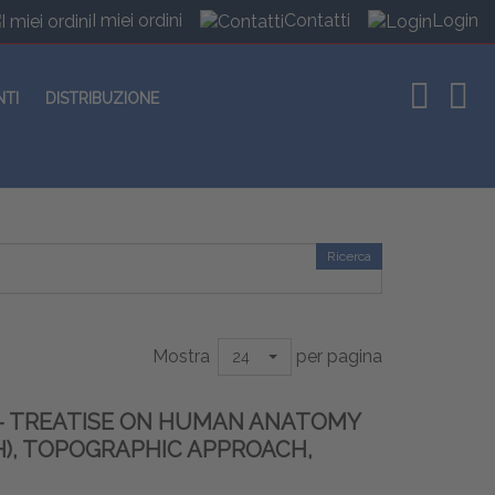
I miei ordini
Contatti
Login
NTI
DISTRIBUZIONE
Ricerca
Mostra
per pagina
24
- TREATISE ON HUMAN ANATOMY
), TOPOGRAPHIC APPROACH,