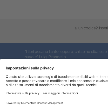
Hai un codice? Inseri
“I libri pesano tanto: eppure, chi se ne ciba e se 
nuvole” Luigi Pirandello
SEGUICI QUI: