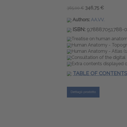
346,75 €
365,00 €
Authors:
AA.VV.
ISBN:
978887051788-
Treatise on human anatom
Human Anatomy - Topogra
Human Anatomy - Atlas (1
Consultation of the digital
Extra contents displayed 
TABLE OF CONTENT
Dettagli prodotto