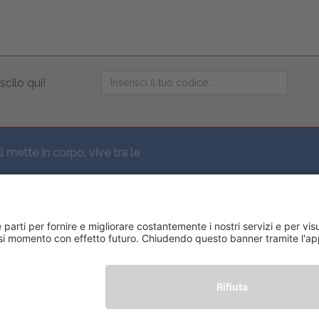
scilo qui!
li mette in corpo, vive tra le