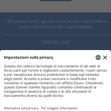
“I libri pesano tanto: eppure, chi se ne ciba e se li mette in
corpo, vive tra le nuvole” Luigi Pirandello
SEGUICI QUI:
CONTATTI
Edi.Ermes srl
Viale E. Forlanini, 21 - 20134, Milano
(+39)027021121
E-mail:
eeinfo@eenet.it
Questo sito utilizza i cookies per
Partita IVA e Codice Fiscale: 02254790153
offrirti la migliore navigazione