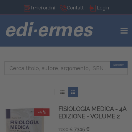
I miei ordini
Contatti
Login
TOGG
Ricerca
FISIOLOGIA MEDICA - 4A
-5%
EDIZIONE - VOLUME 2
73,15 €
77,00 €