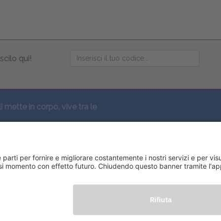
scilo qui!
li mette in corpo, vive tra le