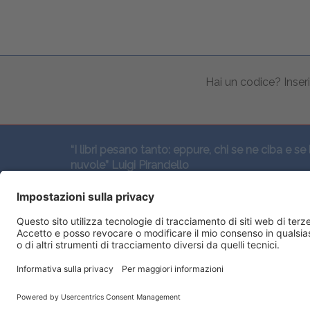
Hai un codice? Inseri
“I libri pesano tanto: eppure, chi se ne ciba e se 
nuvole” Luigi Pirandello
SEGUICI QUI: