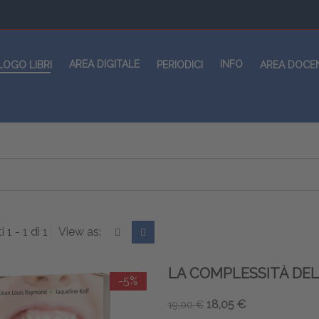
AREA DIGITALE
INFO
LOGO LIBRI
PERIODICI
AREA DOCE
i 1 - 1 di 1
View as:
LA COMPLESSITÀ DEL
-5%
18,05 €
19,00 €