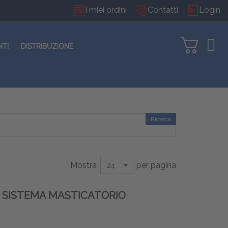
I miei ordini
Contatti
Login
NTI
DISTRIBUZIONE
Ricerca
Mostra
per pagina
24
 SISTEMA MASTICATORIO