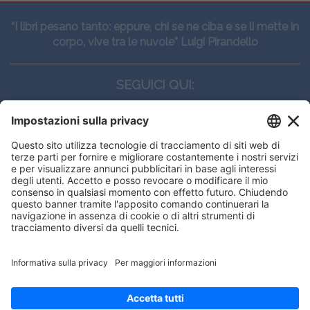
“I libri pesano tanto: eppure, chi se ne ciba e se li mette in
corpo, vive tra le nuvole” Luigi Pirandello
SEGUICI QUI:
CONTATTI
Edi.Ermes srl
Viale E. Forlanini, 21 - 20134, Milano
(+39)027021121
E-mail:
eeinfo@eenet.it
Questo sito utilizza i cookies per
Partita IVA e Codice Fiscale: 02254790153
offrirti la migliore navigazione
ORARI
possibile
Lunedì — Giovedì: - 08:30 - 13:00 – 14:00 - 17:30
Venerdì: - 08:30 - 13:00 – 14:00 - 16:00