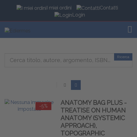
I miei ordini
Contatti
Login
TOG
Ricerca
ANATOMY BAG PLUS -
-5%
TREATISE ON HUMAN
ANATOMY (SYSTEMIC
APPROACH),
TOPOGRAPHIC