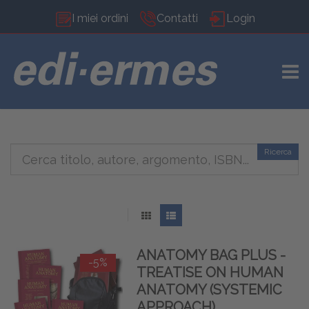
I miei ordini
Contatti
Login
TOGG
Ricerca
ANATOMY BAG PLUS -
-5%
TREATISE ON HUMAN
ANATOMY (SYSTEMIC
APPROACH),