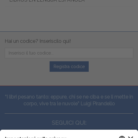
Hai un codice? Inseriscilo qui!
Registra codice
“I libri pesano tanto: eppure, chi se ne ciba e se li mette in
corpo, vive tra le nuvole” Luigi Pirandello
SEGUICI QUI: