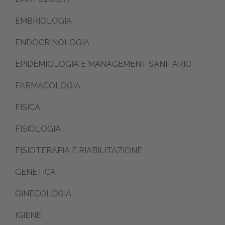
ACQUISTO
EMBRIOLOGIA
PRIVACY POLICY
ENDOCRINOLOGIA
MODALITÀ DI
EPIDEMIOLOGIA E MANAGEMENT SANITARIO
FARMACOLOGIA
PAGAMENTO
FISICA
MODELLO 231
FISIOLOGIA
AREA DOCENTI
FISIOTERAPIA E RIABILITAZIONE
RICHIEDI SAGGIO
GENETICA
GINECOLOGIA
CATTEDRA
IGIENE