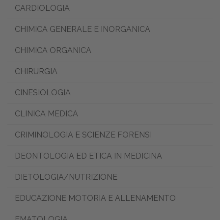
CLOUD
CARDIOLOGIA
CHIMICA GENERALE E INORGANICA
digibook24
CHIMICA ORGANICA
PERIODICI
CHIRURGIA
INFO
CINESIOLOGIA
18 APP
CLINICA MEDICA
CRIMINOLOGIA E SCIENZE FORENSI
CARTA DEL
DEONTOLOGIA ED ETICA IN MEDICINA
DOCENTE
DIETOLOGIA/NUTRIZIONE
MODALITÀ DI
EDUCAZIONE MOTORIA E ALLENAMENTO
EMATOLOGIA