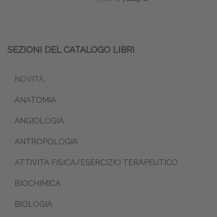
ENGLISH
EDITIONS
SEZIONI DEL CATALOGO LIBRI
LIBROS EN
NOVITÀ
LENGUA
ANATOMIA
ESPAÑOLA
ANGIOLOGIA
AREA DIGITALE
ANTROPOLOGIA
ATTIVITÀ FISICA/ESERCIZIO TERAPEUTICO
VIRTUAL CAMPUS
BIOCHIMICA
LEARNING ON
BIOLOGIA