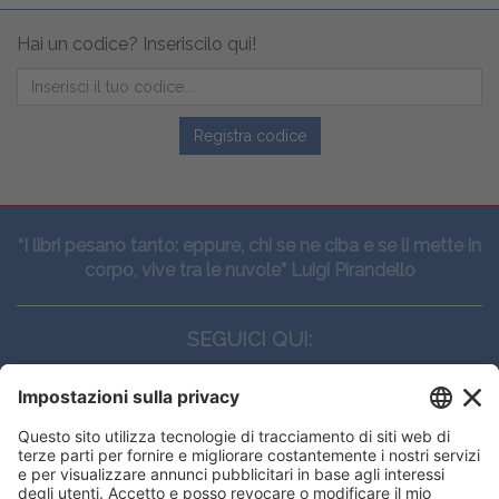
Hai un codice? Inseriscilo qui!
Registra codice
“I libri pesano tanto: eppure, chi se ne ciba e se li mette in
corpo, vive tra le nuvole” Luigi Pirandello
SEGUICI QUI:
CONTATTI
Edi.Ermes srl