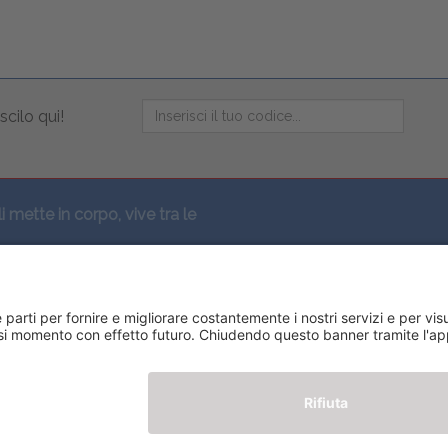
scilo qui!
li mette in corpo, vive tra le