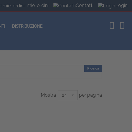
I miei ordini
Contatti
Login
NTI
DISTRIBUZIONE
Ricerca
Mostra
per pagina
24