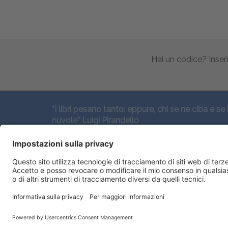
Hai un codice? Inseri
“I libri pesano tanto: eppure, chi se ne ciba e se 
nuvole” Luigi Pirandello
SEGUICI QUI: