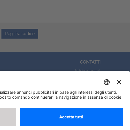
Registra codice
CONTATTI
Edi.Ermes srl
Viale E. Forlanini, 21 - 20134, Milano
(+39)027021121
E-mail:
eeinfo@eenet.it
Partita IVA e Codice Fiscale: 02254790153
ORARI
Lunedì — Giovedì: - 08:30 - 13:00 – 14:00 - 17:30
Venerdì: - 08:30 - 13:00 – 14:00 - 16:00