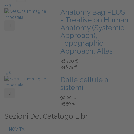
-5%
Anatomy Bag PLUS
- Treatise on Human
Add to Wishlist
Anatomy (Systemic
Approach),
Topographic
Approach, Atlas
365,00 €
346,75 €
-5%
Dalle cellule ai
sistemi
Add to Wishlist
90,00 €
85,50 €
Sezioni Del Catalogo Libri
NOVITÀ