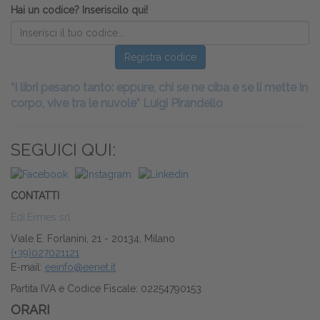
Hai un codice? Inseriscilo qui!
Registra codice
“I libri pesano tanto: eppure, chi se ne ciba e se li mette in
corpo, vive tra le nuvole” Luigi Pirandello
SEGUICI QUI:
CONTATTI
Edi.Ermes srl
Viale E. Forlanini, 21 - 20134, Milano
(+39)027021121
E-mail:
eeinfo@eenet.it
Partita IVA e Codice Fiscale: 02254790153
ORARI