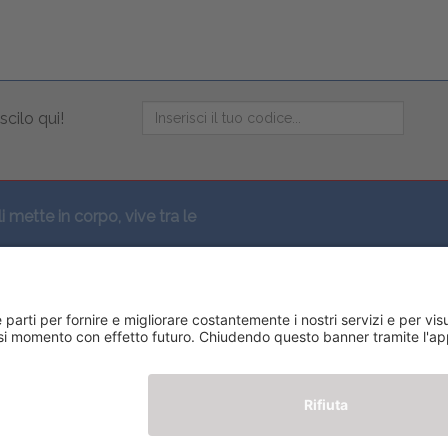
scilo qui!
li mette in corpo, vive tra le