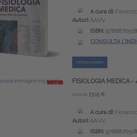
A cura di:
Fiorenzo
Autori:
AA.VV.
ISBN:
9788870518
CONSULTA L'IND
Dettagli prodotto
FISIOLOGIA MEDICA - 
-5%
73,15 €
77,00 €
A cura di:
Fiorenzo
Autori:
AA.VV.
ISBN:
9788870518