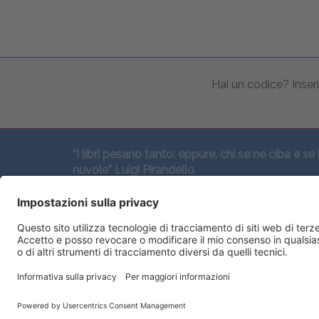
Hai un codice? Inseri
“I libri pesano tanto: eppure, chi se ne ciba e se 
nuvole” Luigi Pirandello
SEGUICI QUI: