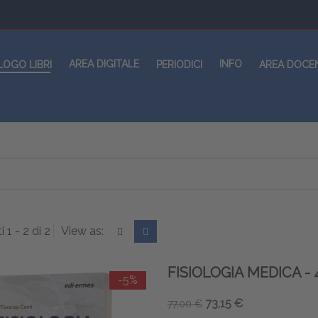
AREA DIGITALE
INFO
LOGO LIBRI
PERIODICI
AREA DOCE
i 1 - 2 di 2
View as:
FISIOLOGIA MEDICA - 
-5%
73,15 €
77,00 €