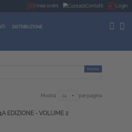
I miei ordini
Contatti
Login
NTI
DISTRIBUZIONE
Ricerca
Mostra
per pagina
24
4A EDIZIONE - VOLUME 2