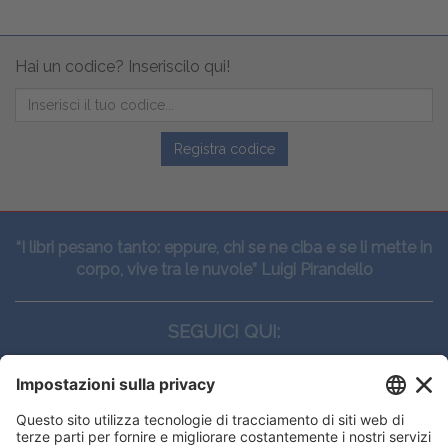
Hai un codice? Inseriscilo qui!
Registra codice
“I libri pesano tanto: eppure, chi se ne ciba e se li mette in
corpo, vive tra le nuvole” Luigi Pirandello
SEGUICI QUI:
CONTATTI