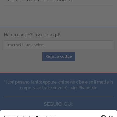
Hai un codice? Inseriscilo qui!
Registra codice
“I libri pesano tanto: eppure, chi se ne ciba e se li mette in
corpo, vive tra le nuvole” Luigi Pirandello
SEGUICI QUI: