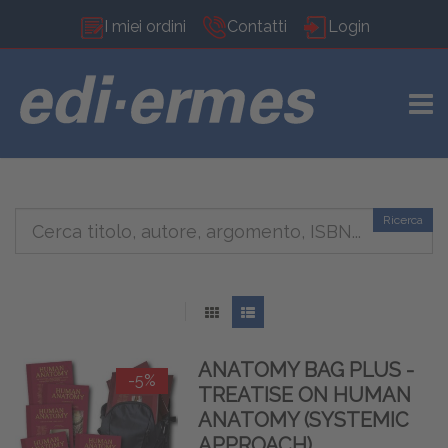
I miei ordini
Contatti
Login
TOGG
Ricerca
ANATOMY BAG PLUS -
-5%
TREATISE ON HUMAN
ANATOMY (SYSTEMIC
APPROACH),