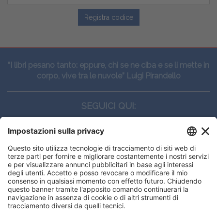
Registra codice
“I libri pesano tanto: eppure, chi se ne ciba e se li mette in
corpo, vive tra le nuvole” Luigi Pirandello
SEGUICI QUI:
CONTATTI
Edi.Ermes srl
Viale E. Forlanini, 21 - 20134, Milano
(+39)027021121
E-mail:
eeinfo@eenet.it
Questo sito utilizza i cookies per