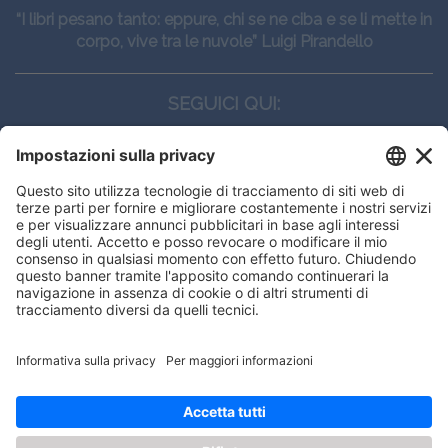
“I libri pesano tanto: eppure, chi se ne ciba e se li mette in
corpo, vive tra le nuvole” Luigi Pirandello
SEGUICI QUI:
CONTATTI
Edi.Ermes srl
Viale E. Forlanini, 21 - 20134, Milano
(+39)027021121
E-mail:
eeinfo@eenet.it
Questo sito utilizza i cookies per
Partita IVA e Codice Fiscale: 02254790153
offrirti la migliore navigazione
ORARI
possibile
Lunedì — Giovedì: - 08:30 - 13:00 – 14:00 - 17:30
Venerdì: - 08:30 - 13:00 – 14:00 - 16:00
OK