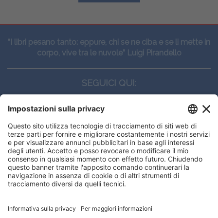
“I libri pesano tanto: eppure, chi se ne ciba e se li mette in
corpo, vive tra le nuvole” Luigi Pirandello
SEGUICI QUI:
CONTATTI
Edi.Ermes srl
Viale E. Forlanini, 21 - 20134, Milano
(+39)027021121
E-mail:
eeinfo@eenet.it
Questo sito utilizza i cookies per
Partita IVA e Codice Fiscale: 02254790153
offrirti la migliore navigazione
ORARI