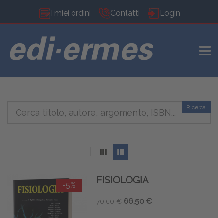
I miei ordini
Contatti
Login
TOGG
Ricerca
FISIOLOGIA
-5%
66,50 €
70,00 €