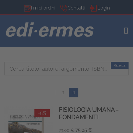
I miei ordini
Contatti
Login
TOG
Ricerca
FISIOLOGIA UMANA -
-5%
FONDAMENTI
75,05 €
79,00 €