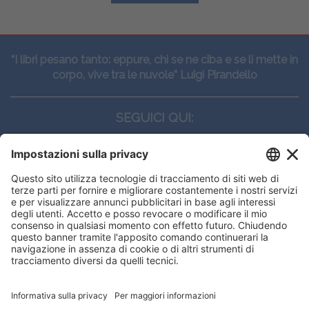
“I libri pesano tanto: eppure, chi se ne ciba e se li mette in
corpo, vive tra le nuvole” Luigi Pirandello
SEGUICI QUI:
CONTATTI
Edi.Ermes srl
Viale E. Forlanini, 21 - 20134, Milano
(+39)027021121
E-mail:
eeinfo@eenet.it
Questo sito utilizza i cookies per
Partita IVA e Codice Fiscale: 02254790153
offrirti la migliore navigazione
ORARI