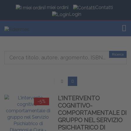
I miei ordini
Contatti
Login
TOG
Ricerca
L'INTERVENTO
-5%
COGNITIVO-
COMPORTAMENTALE DI
GRUPPO NEL SERVIZIO
PSICHIATRICO DI