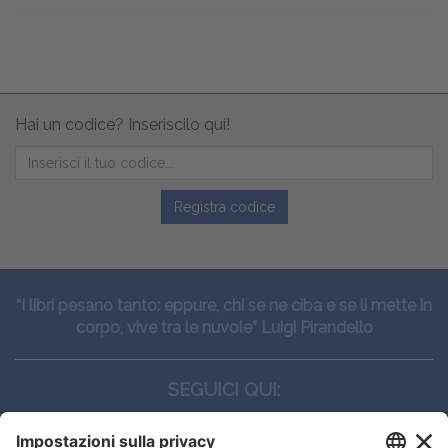
Hai un codice? Inseriscilo qui!
Registra codice
“I libri pesano tanto: eppure, chi se ne ciba e se li mette in
corpo, vive tra le nuvole” Luigi Pirandello
SEGUICI QUI: