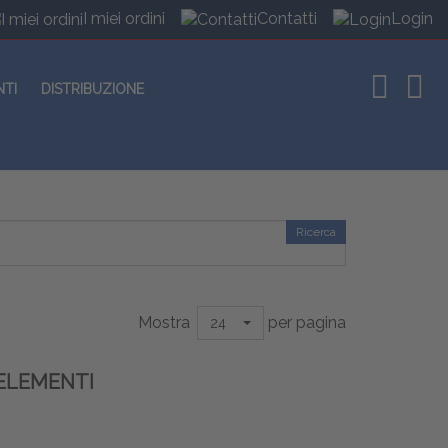
I miei ordini
Contatti
Login
NTI
DISTRIBUZIONE
Ricerca
Mostra
per pagina
24
ELEMENTI