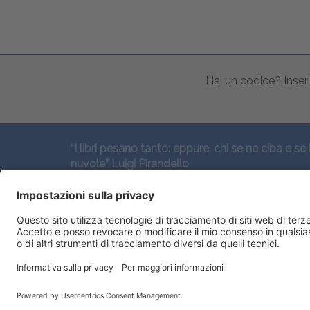
Hai un codice? Inseri
“I libri pesano tanto: eppure, chi se ne ciba e se 
nuvole” Luigi Pirandello
SEGUICI QUI: