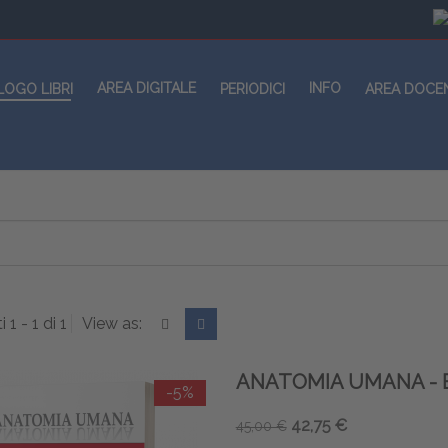
AREA DIGITALE
INFO
LOGO LIBRI
PERIODICI
AREA DOCE
i 1 - 1 di 1
View as:
ANATOMIA UMANA - 
-5%
42,75 €
45,00 €