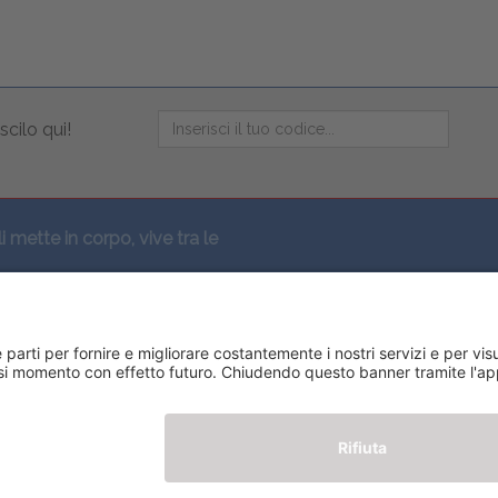
scilo qui!
li mette in corpo, vive tra le