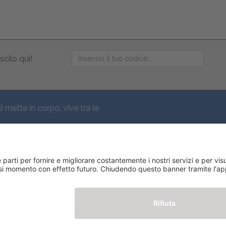
scilo qui!
li mette in corpo, vive tra le