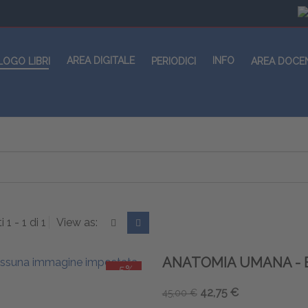
AREA DIGITALE
INFO
LOGO LIBRI
PERIODICI
AREA DOCE
i 1 - 1 di 1
View as:
ANATOMIA UMANA - 
-5%
42,75 €
45,00 €