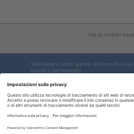
Hai un codice? Inseri
“I libri pesano tanto: eppure, chi se ne ciba e se 
nuvole” Luigi Pirandello
SEGUICI QUI: