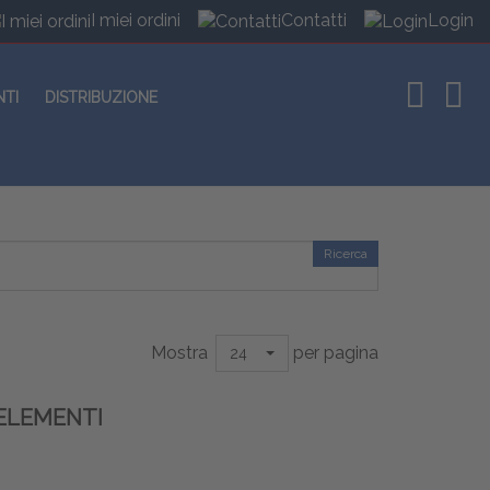
I miei ordini
Contatti
Login
NTI
DISTRIBUZIONE
Ricerca
Mostra
per pagina
24
ELEMENTI