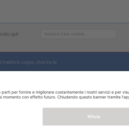
scilo qui!
li mette in corpo, vive tra le