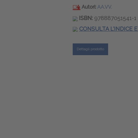
Autori:
AA.VV.
ISBN:
978887051541-1
CONSULTA L'INDICE 
Dettagli prodotto