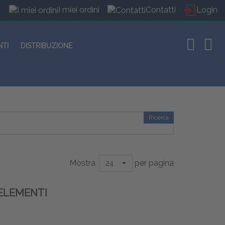
I miei ordini
Contatti
Login
NTI
DISTRIBUZIONE
Ricerca
Mostra
per pagina
24
ELEMENTI