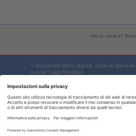
Hai un codice? Inseri
“I libri pesano tanto: eppure, chi se ne ciba e se 
nuvole” Luigi Pirandello
SEGUICI QUI: