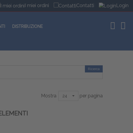
I miei ordini
Contatti
Login
NTI
DISTRIBUZIONE
Ricerca
Mostra
per pagina
24
ELEMENTI