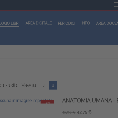
AREA DIGITALE
INFO
LOGO LIBRI
PERIODICI
AREA DOCE
i 1 - 1 di 1
View as:
ANATOMIA UMANA - 
-5%
42,75 €
45,00 €