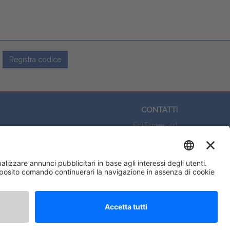
Registra codice
CONTATTI
Edi.Ermes srl
Viale E. Forlanini, 21 - 20134, Milano
(+39)027021121
E-mail:
eeinfo@eenet.it
Partita IVA e Codice Fiscale: 02254790153
ORARI
Lunedì — Giovedì: - 08:30 - 13:00 – 14:00 - 17:30
Venerdì: - 08:30 - 13:00 – 14:00 - 16:00