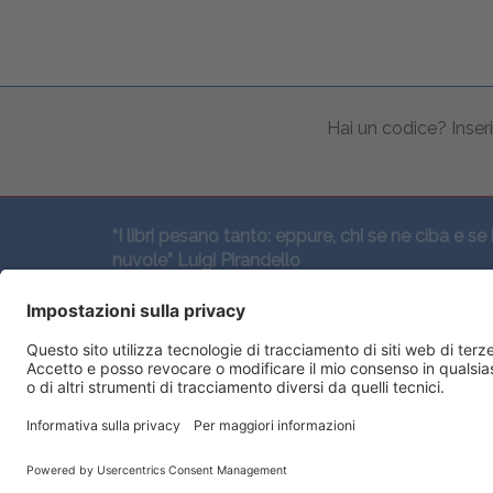
Hai un codice? Inseri
“I libri pesano tanto: eppure, chi se ne ciba e se 
nuvole” Luigi Pirandello
SEGUICI QUI: