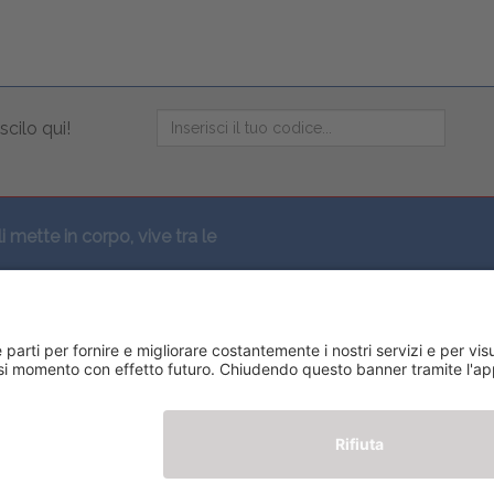
scilo qui!
li mette in corpo, vive tra le