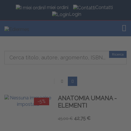
I miei ordini
Contatti
Login
TOG
Ricerca
ANATOMIA UMANA -
-5%
ELEMENTI
42,75 €
45,00 €