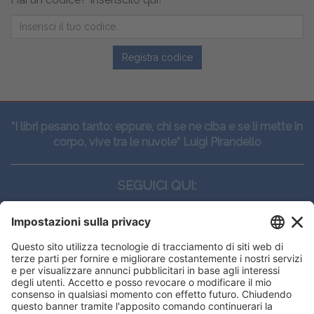
Registra codice
“I libri pesano tanto: eppure, chi se ne ciba e se li mette in
corpo, vive tra le nuvole” Luigi Pirandello
SEGUICI QUI:
CONTATTI
Edi.Ermes srl
Viale E. Forlanini, 21 - 20134, Milano