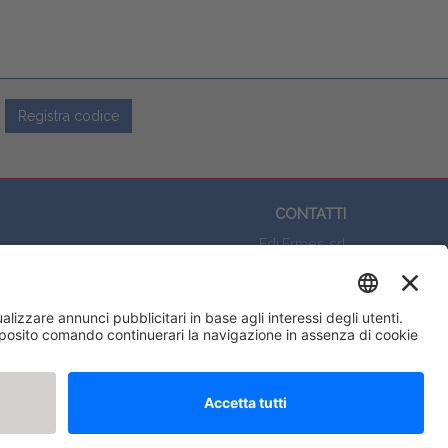
Registra codice
CONTATTI
Edi.Ermes srl
Viale E. Forlanini, 21 - 20134, Milano
(+39)027021121
E-mail:
eeinfo@eenet.it
Partita IVA e Codice Fiscale: 02254790153
ORARI
Lunedì — Giovedì: - 08:30 - 13:00 – 14:00 - 17:30
Venerdì: - 08:30 - 13:00 – 14:00 - 16:00