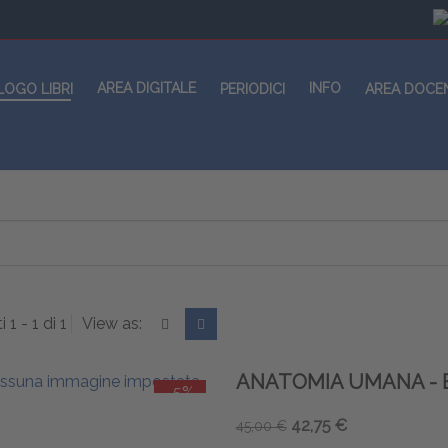
AREA DIGITALE
INFO
LOGO LIBRI
PERIODICI
AREA DOCE
i 1 - 1 di 1
View as:
ANATOMIA UMANA - 
-5%
42,75 €
45,00 €