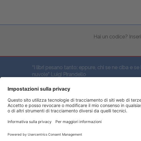
Hai un codice? Inseri
“I libri pesano tanto: eppure, chi se ne ciba e se 
nuvole” Luigi Pirandello
SEGUICI QUI: