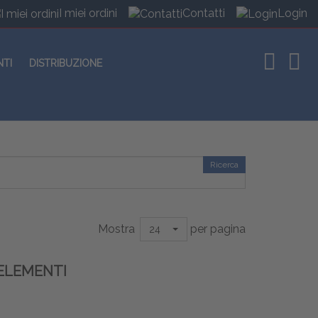
I miei ordini
Contatti
Login
NTI
DISTRIBUZIONE
Ricerca
Mostra
per pagina
24
ELEMENTI