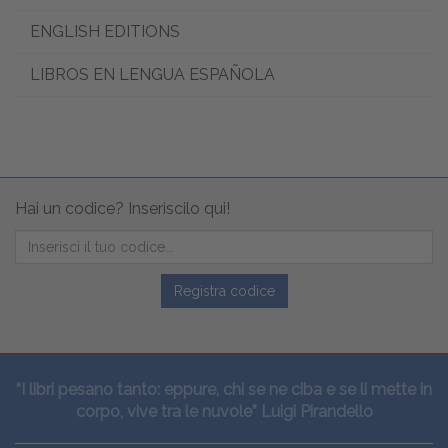
ENGLISH EDITIONS
LIBROS EN LENGUA ESPAÑOLA
Hai un codice? Inseriscilo qui!
Registra codice
“I libri pesano tanto: eppure, chi se ne ciba e se li mette in
corpo, vive tra le nuvole” Luigi Pirandello