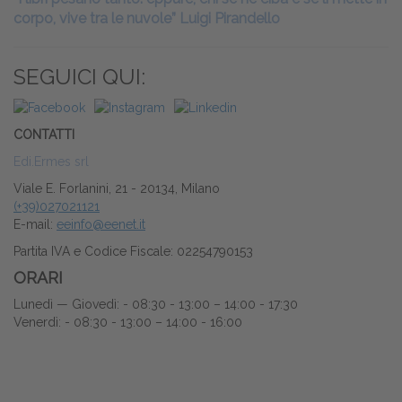
corpo, vive tra le nuvole” Luigi Pirandello
SEGUICI QUI:
CONTATTI
Edi.Ermes srl
Viale E. Forlanini, 21 - 20134, Milano
(+39)027021121
E-mail:
eeinfo@eenet.it
Partita IVA e Codice Fiscale: 02254790153
ORARI
Lunedì — Giovedì: - 08:30 - 13:00 – 14:00 - 17:30
Venerdì: - 08:30 - 13:00 – 14:00 - 16:00
Ch
×
Accedi