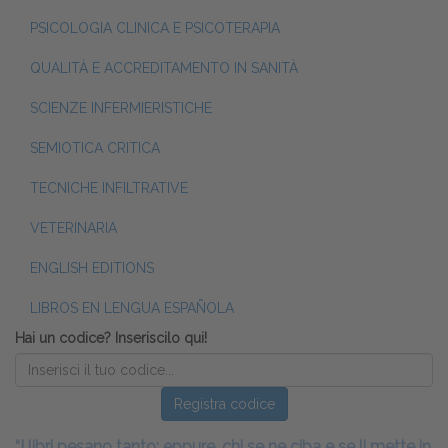
PSICOLOGIA CLINICA E PSICOTERAPIA
QUALITÀ E ACCREDITAMENTO IN SANITÀ
SCIENZE INFERMIERISTICHE
SEMIOTICA CRITICA
TECNICHE INFILTRATIVE
VETERINARIA
ENGLISH EDITIONS
LIBROS EN LENGUA ESPAÑOLA
Hai un codice? Inseriscilo qui!
Registra codice
“I libri pesano tanto: eppure, chi se ne ciba e se li mette in