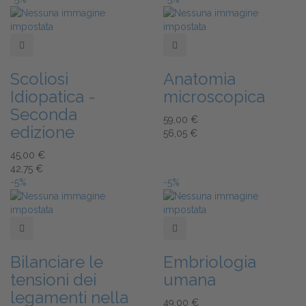
Add to Wishlist
Add to Wishlist
Scoliosi
Anatomia
Idiopatica -
microscopica
Seconda
59,00 €
edizione
56,05 €
45,00 €
42,75 €
-5%
-5%
Add to Wishlist
Add to Wishlist
Bilanciare le
Embriologia
tensioni dei
umana
legamenti nella
49,00 €