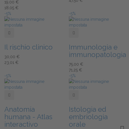
47,50 €
19,00 €
18,05 €
-5%
-5%
Add to Wishlist
Add to Wishlist
Il rischio clinico
Immunologia e
immunopatologia
30,00 €
23,01 €
75,00 €
71,25 €
-5%
-5%
Add to Wishlist
Add to Wishlist
Anatomía
Istologia ed
humana - Atlas
embriologia
interactivo
orale
TOG