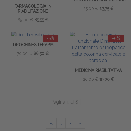
FARMACOLOGIA IN
25,00 €
23,75 €
RIABILITAZIONE
69,00 €
65,55 €
-5%
-5%
IDROCHINESITERAPIA
70,00 €
66,50 €
MEDICINA RIABILITATIVA
20,00 €
19,00 €
Pagina 4 di 8
«
‹
›
»