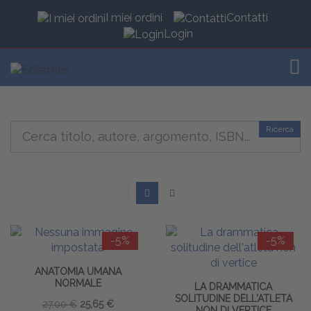
I miei ordini
Contatti
Login
TOG
Ricerca
-5%
-5%
ANATOMIA UMANA
NORMALE
LA DRAMMATICA
SOLITUDINE DELL'ATLETA
27,00 €
25,65 €
NON DI VERTICE