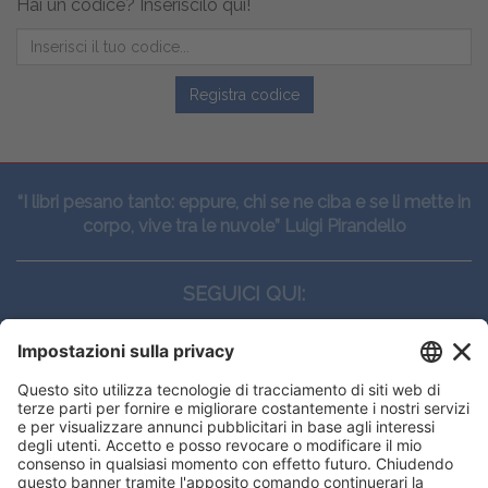
Hai un codice? Inseriscilo qui!
Registra codice
“I libri pesano tanto: eppure, chi se ne ciba e se li mette in
corpo, vive tra le nuvole” Luigi Pirandello
SEGUICI QUI:
CONTATTI
Edi.Ermes srl
Viale E. Forlanini, 21 - 20134, Milano