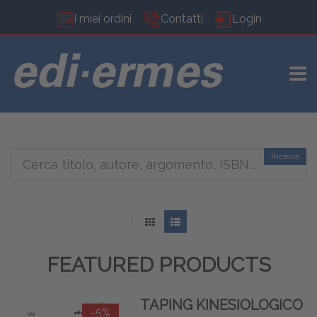
I miei ordini
Contatti
Login
TOGG
Ricerca
FEATURED PRODUCTS
TAPING KINESIOLOGICO
-5%