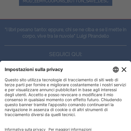
MOD_EEMYCOUPONS_BUTTON_SAVE_DESC
“I libri pesano tanto: eppure, chi se ne ciba e se li mette in
corpo, vive tra le nuvole” Luigi Pirandello
SEGUICI QUI:
CONTATTI
Edi.Ermes srl
Viale E. Forlanini, 21 - 20134, Milano
(+39)027021121
E-mail:
eeinfo@eenet.it
This website uses cookies to ensure
Partita IVA e Codice Fiscale: 02254790153
you get the best experience on our